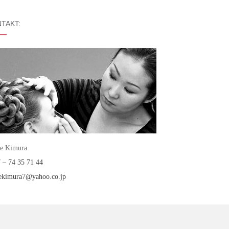
TAKT:
e Kimura
 – 74 35 71 44
ekimura7@yahoo.co.jp