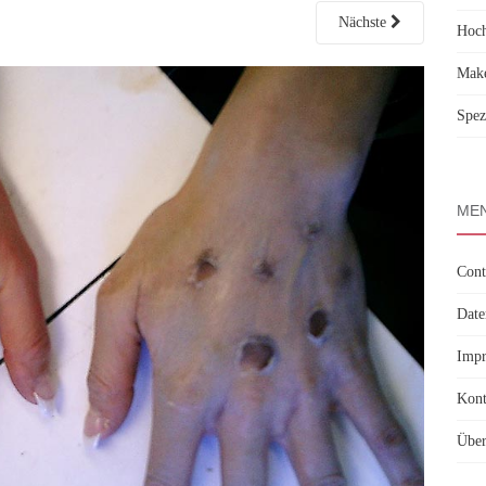
Nächste
Hoch
Make
Spez
MEN
Cont
Date
Imp
Kont
Über