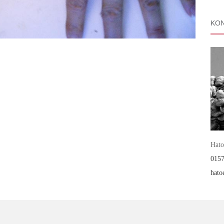
KON
Hato
0157
hato