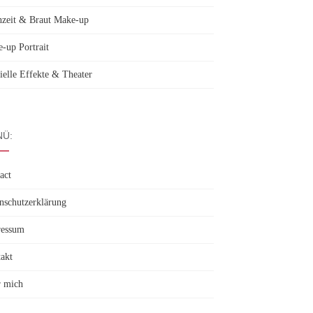
zeit & Braut Make-up
-up Portrait
ielle Effekte & Theater
Ü:
act
nschutzerklärung
ressum
akt
 mich