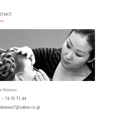
TAKT:
e Kimura
 – 74 35 71 44
ekimura7@yahoo.co.jp