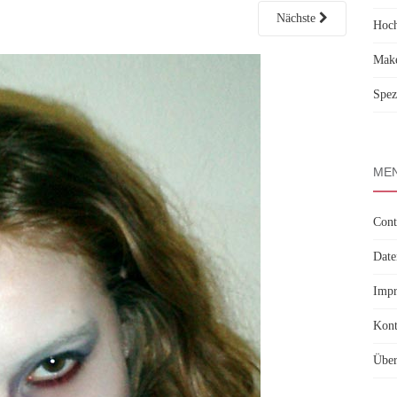
Nächste
Hoch
Make
Spez
MEN
Cont
Date
Imp
Kont
Über