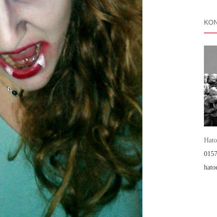
KON
Hato
0157
hato